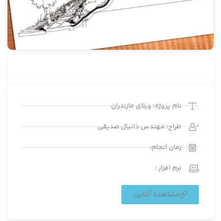
نام پروژه: ویلای مازندران
طراح: مهندس دانیال صدیقی
زمان انجام:
نرم افزار :
مشاهده آنلاین