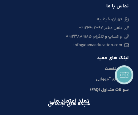
تماس با ما
تهران، قیطریه
تلفن دفتر 02126602097
واتساپ و تلگرام 09123889185
info@damaeducation.com
لینک های مفید
صفحه نخست
دوره های آموزشی
سوالات متداول (FAQ)
نماد اعتماد ملی
شبکه های اجتماعی