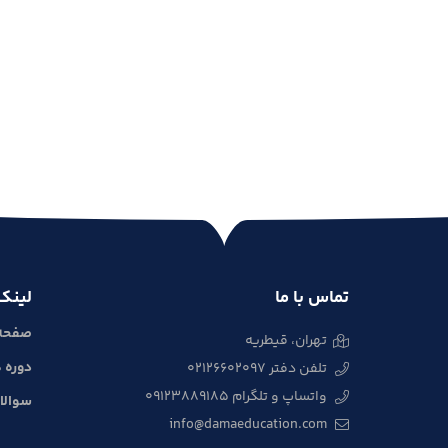
تماس با ما
لینک
صفحه
تهران، قیطریه
دوره 
تلفن دفتر 02126602097
واتساپ و تلگرام 09123889185
سوالات 
info@damaeducation.com